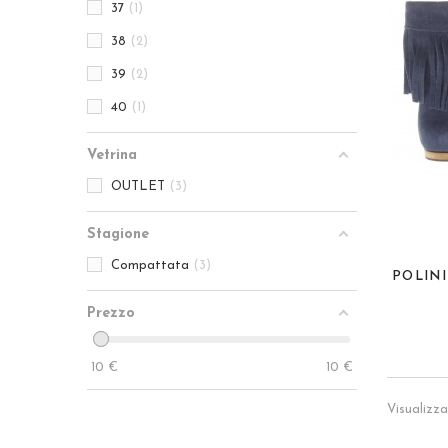
37
1
38
2
39
2
40
1
Vetrina
OUTLET
3
Stagione
Compattata
3
Prezzo
10
€
10
€
Visualizza