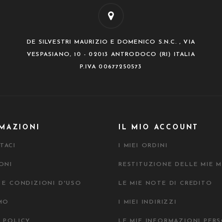
DE SILVESTRI MAURIZIO E DOMENICO S.N.C. , VIA
VESPASIANO, 10 - 02013 ANTRODOCO (RI) ITALIA
P.IVA 00677250573
MAZIONI
IL MIO ACCOUNT
TACI
I MIEI ORDINI
ONI
RESTITUZIONE DELLE MIE M
 E CONDIZIONI D'USO
LE MIE NOTE DI CREDITO
AMO
I MIEI INDIRIZZI
Y POLICY
LE MIE INFORMAZIONI PER