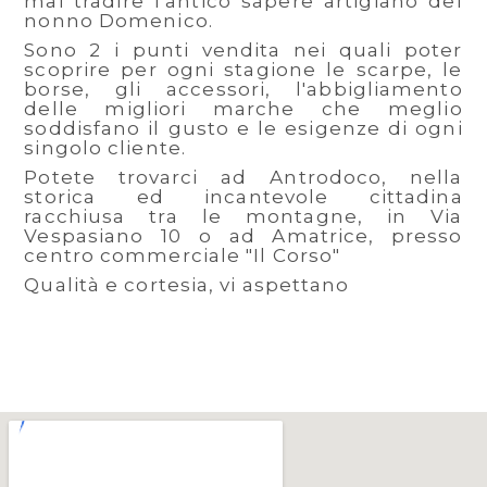
mai tradire l'antico sapere artigiano del
nonno Domenico.
Sono 2 i punti vendita nei quali poter
scoprire per ogni stagione le scarpe, le
borse, gli accessori, l'abbigliamento
delle migliori marche che meglio
soddisfano il gusto e le esigenze di ogni
singolo cliente.
Potete trovarci ad Antrodoco, nella
storica ed incantevole cittadina
racchiusa tra le montagne, in Via
Vespasiano 10 o ad Amatrice, presso
centro commerciale "Il Corso"
Qualità e cortesia, vi aspettano